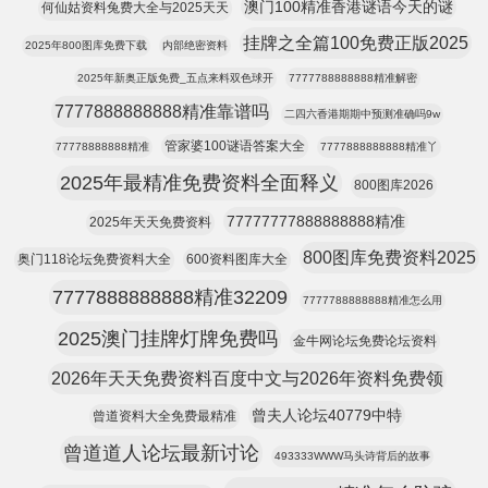
澳门100精准香港谜语今天的谜
何仙姑资料兔费大全与2025天天
挂牌之全篇100免费正版2025
2025年800图库免费下载
内部绝密资料
2025年新奥正版免费_五点来料双色球开
7777788888888精准解密
7777888888888精准靠谱吗
二四六香港期期中预测准确吗9w
管家婆100谜语答案大全
77778888888精准
7777888888888精准丫
2025年最精准免费资料全面释义
800图库2026
77777777888888888精准
2025年天天免费资料
800图库免费资料2025
奥门118论坛免费资料大全
600资料图库大全
7777888888888精准32209
7777788888888精准怎么用
2025澳门挂牌灯牌免费吗
金牛网论坛免费论坛资料
2026年天天免费资料百度中文与2026年资料免费领
曾夫人论坛40779中特
曾道资料大全免费最精准
曾道道人论坛最新讨论
493333WWW马头诗背后的故事