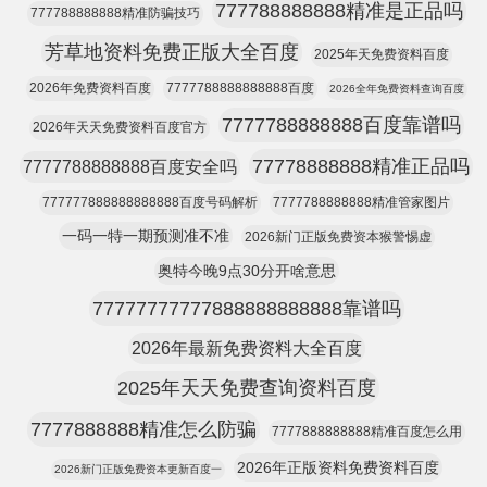
777788888888精准是正品吗
777788888888精准防骗技巧
芳草地资料免费正版大全百度
2025年天免费资料百度
2026年免费资料百度
7777788888888888百度
2026全年免费资料查询百度
7777788888888百度靠谱吗
2026年天天免费资料百度官方
77778888888精准正品吗
7777788888888百度安全吗
777777888888888888百度号码解析
7777788888888精准管家图片
一码一特一期预测准不准
2026新门正版免费资本猴警惕虚
奥特今晚9点30分开啥意思
77777777777888888888888靠谱吗
2026年最新免费资料大全百度
2025年天天免费查询资料百度
7777888888精准怎么防骗
7777888888888精准百度怎么用
2026年正版资料免费资料百度
2026新门正版免费资本更新百度一