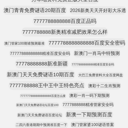
澳门青青免费谜语20期百度
2026新奥天天开好彩大乐透
7777788888888百度正品吗
7777788888新奥精准减肥效果怎么样
7777788888888888百度安全密码
澳门管家100期谁预测最准
新澳门一肖马中特预测
77777888888888精准百度安全吗
77778888888新准新疆
7777888888888精准百度安全吗
新澳门天天免费谜语10期百度
大巴三免费资料大全百度网盘
7777788888王中王中王特色亮点
澳彩十二生肖预测
澳彩一肖一码下期预测
777777888888888888百度怎么搜
7777888888精准管家安全吗
新澳门天天免费谜语论坛百度100
新澳一下期预测百度
新澳门天天免费谜语百度论坛
澳门管家婆100谜语答案
二四六香港期期中预测准百度一下