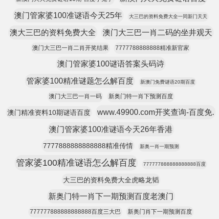
澳门管家婆100准谜语今天25年
大三巴的资料免费大全一同新门天天
澳大三巴的资料免费大全
澳门大三巴一肖二码的坐井观天
澳门大三巴一肖二肖开奖结果
7777788888888精准新官家
澳门管家婆100谜语答案头码诗
管家婆100精准谜题怎么解百度
新澳门免费谜语20期百度
澳门大三巴一肖一码
新奥门特一肖下预测百度
www.49900.com开奖查询-百度免.
澳门精准资料10期谜语百度
澳门管家婆100准谜语今天26年香港
7777888888888888精准传情
新奥一肖一期预测
管家婆100精准谜语怎么解百度
777777888888888888百度
大三巴的资料免费大全虎略龙韬
新奥门特一肖下一期预测百度老澳门
777777888888888888百度三大巴
新奥门肖下一期预测百度