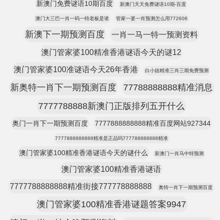
新澳门免费谜语10期百度
新澳门天天免费谜语10期-百度
澳门大三巴一肖一码一特老板是谁
管家一婆一肖预测怎么用772606
新澳下一期预测百度
一肖一马一特一预测资料
澳门管家婆100精准香港谜语今天的谜12
澳门管家婆100准谜语今天26年香港
白小姐精准三肖三期免费预测
新奥特一肖下一期预测百度
77788888888精准消息
7777788888新澳门正版排列五开什么
奥门一肖下一期预测百度
7777888888888精准百度网站927344
7777888888888精准是正品吗777788888888精准
澳门管家婆100精准香港谜语今天的谜什么
新澳门一肖马中特预测
澳门管家婆100精准香港谜语
7777788888888精准街接777778888888
奥特一肖下一期预测百度
澳门管家婆100精准香港谜题答案9947