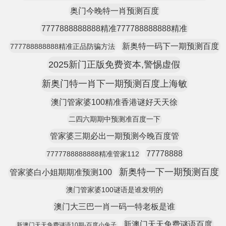
奥门今晚特一肖预测百度
7777888888888精准777788888888精准
新奥特一码下一期预测百度
777788888888精准正品防骗方法
2025新门正版免费资本,警惕虚假
新奥门特一肖下一期预测百度上海敏
澳门管家婆100精准香港谜好天天徐
二四六期期中预测准百度一下
管家婆三期必出一期预测今晚百度管
77778888
7777788888888精准管家112
新奥特一下一期预测百度
管家婆白小姐期期准预测100
澳门管家婆100谜语是谁发明的
澳门大三巴一肖一码一特老板是谁
新澳门天天免费谜语百度
新澳门天天免费谜语10期-百度小兔子