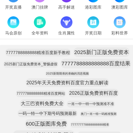
开奖直播
澳门挂牌
高手解迷
港彩图库
澳彩图库
马会原创
全年资料
生肖属性
开奖日期
彩料世界
2025新门正版免费资本
7777788888888精准百度新手教程
7777788888888888百度结果
2025新门正版免费资本_警惕虚假
2025新期期准的准确的消息视频
2025年天天免费资料百度官力重点解读
2026正版免费资料百度
7777788888888精准百度网站
大三巴资料免费大全
一肖一中一特一中预测准不准
一码一特一中下期号码预测最新
奥门一肖一特一码精准预测
600正版图库免费
777777778888888888精准