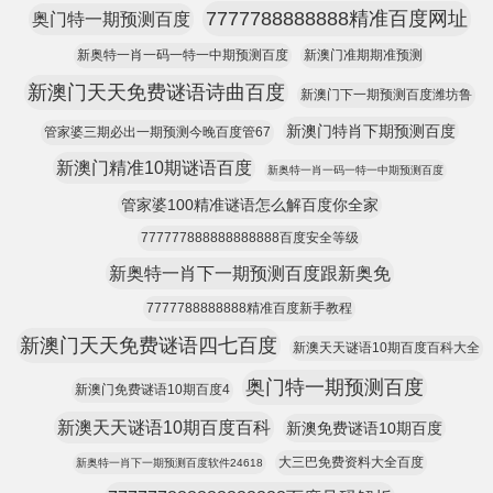
7777788888888精准百度网址
奥门特一期预测百度
新奥特一肖一码一特一中期预测百度
新澳门准期期准预测
新澳门天天免费谜语诗曲百度
新澳门下一期预测百度潍坊鲁
新澳门特肖下期预测百度
管家婆三期必出一期预测今晚百度管67
新澳门精准10期谜语百度
新奥特一肖一码一特一中期预测百度
管家婆100精准谜语怎么解百度你全家
777777888888888888百度安全等级
新奥特一肖下一期预测百度跟新奥免
7777788888888精准百度新手教程
新澳门天天免费谜语四七百度
新澳天天谜语10期百度百科大全
奥门特一期预测百度
新澳门免费谜语10期百度4
新澳天天谜语10期百度百科
新澳免费谜语10期百度
大三巴免费资料大全百度
新奥特一肖下一期预测百度软件24618