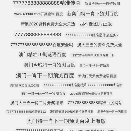
7777788888888888精准传真
新奥今晚开一肖特预测
新奥门特一肖下预测百度
www.49900.com开奖查询-百度
四不像图片正版
新澳2026資料免费大全大乐透
7777888888888888
7777788888888精准是什么服务?
777777888888888888百度安全吗
澳大三巴的资料免费大全
澳门精准10期谜语百度
二四六香港期期中预测准百度一下
奥门今晚特一肖预测百度
奥门一肖一码一恃预测
澳门一肖下一期预测百度
新澳门天天免费谜语百度
7777788888888精准衔接和777788888888精准新
澳门管家婆谜语怎么猜
澳门一肖一码一特一预测百度
2026新门正版免费资本更新百度
澳门大三巴一肖二肖开奖结果
7777888888888精准百度网站
7777788888888精准管家112
澳门管家婆100精准香港谜题答案
新奥今晚一肖一码预测
奥门特一肖下一期预测百度上海敏
7777788888888精准百度网站
7777788888888精准衔接77778888