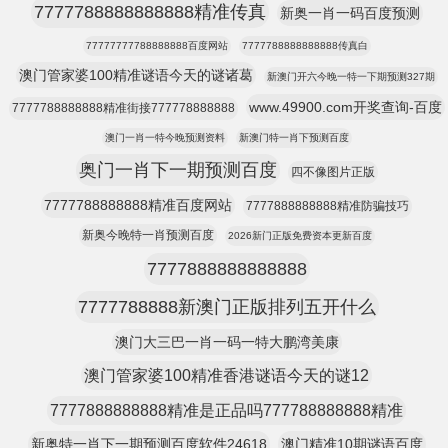
7777788888888888精准传真
新奥一肖一码百度预测
77777777788888888百度网站
7777788888888888传真白
澳门管家婆100精准谜语今天的谜诸葛
新澳门开六今晚一特一下期预测327期
www.49900.com开奖查询-百度
7777788888888精准街接777778888888
澳门一肖一特今晚预测资料
新澳门特一肖下预测百度
奥门一肖下一期预测百度
四不像图片正版
7777788888888精准百度网站
7777888888888精准防骗技巧
新奥今晚特一肖预测百度
2026新门正版免费资本更新百度
7777888888888888
7777788888新澳门正版排列五开什么
澳门大三巴一肖一码一特大鹏湾美康
澳门管家婆100精准香港谜语今天的谜12
7777888888888精准是正品吗777788888888精准
新奥特一肖下一期预测百度软件24618
澳门精准10期谜语百度