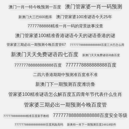
澳门管家婆一肖一码预测
澳门一肖一特今晚预测一百度
澳门管家婆100准谜语今天25年
新澳门大三巴600图库
7777788888精准一肖一码的背景故事没查
澳门管家婆100精准香港谜语今天的谜语香港的谜
管家婆三期必出一期预测今晚百度管67
777777888888888888百度三大巴怎么用
新澳门天天免费谜语四七百度
新澳门天天免费谜语诗曲百度
7777778888888888百度
77777788888888888百度
二四六香港期期中预测准百度准不准
新澳门下一期预测百度潍坊鲁
管家婆100精准谜语怎么解百度五四青年节代表什么生肖
管家婆三期必出一期预测今晚百度管
777777888888888888百度安全等级
7777788888888精准百度新手教程
777777888888888888百度风险高吗
新奥特一肖下一期预测百度24618软件