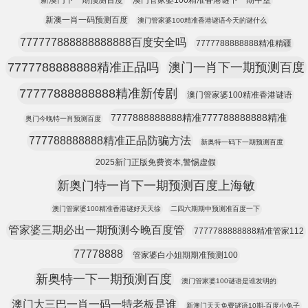
新澳门下一期预测百度
澳门管家婆100精准香港谜下一期中垦
新澳一肖一码预测百度
澳门管家婆100精准香港谜语今天的谜什么
777777888888888888百度安全吗
7777788888888精准精疆
7777788888888精准正品吗
澳门一肖下一期预测百度
77777888888888精准新传剧
澳门管家婆100精准香港谜语
7777888888888精准777788888888精准
奥门今晚特一肖预测百度
777788888888精准正品防骗方法
新奥特一码下一期预测百度
2025新门正版免费资本,警惕虚假
新奥门特一肖下一期预测百度上海敏
澳门管家婆100精准香港谜好天天徐
二四六期期中预测准百度一下
管家婆三期必出一期预测今晚百度管
7777788888888精准管家112
77778888
管家婆白小姐期期准预测100
新奥特一下一期预测百度
澳门管家婆100谜语是谁发明的
澳门大三巴一肖一码一特老板是谁
新澳门天天免费谜语10期-百度小兔子