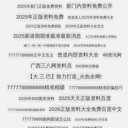
新门内资料免费公开
2025年新门正版免费资料
2025年正版资料免费
曾道道人2025年资料免费大全
2025正版资料免费获取
2026年正版资料大全百文
2025新港期期准最准最新消息
大三巴资料免费公开网站
澳门一码一特一中预测准不准访雷锋
2026芳草地资料免费大全
曾道内部资料大全
49资汛网
77777788888王中王含义
广西三八网资料员
600资料完整版
【大.三.巴】致力打造_火热全网!
7777788888888精准精疆
7777888888888精准防骗技巧
2025天天正版资料百度
2026年800图库资料
2026正版资料大全免费百度中文
7777788888精准防骗靠谱吗
777778888跑狗图谜怎么玩
2025年免费精准公开百度
2026年天天免费资料百度与中文
2026正版资料免费百度