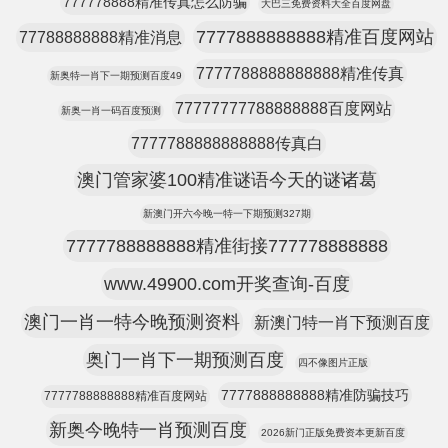
777778888精准传真怎么防骗
大巴三免费资料大全百度网盘
7777888888888精准百度网站
77788888888精准消息
7777788888888888精准传真
新奥特一肖下一期预测百度49
77777777788888888百度网站
新奥一肖一码百度预测
7777788888888888传真白
澳门管家婆100精准谜语今天的谜诸葛
新澳门开六今晚一特一下期预测327期
7777788888888精准街接777778888888
www.49900.com开奖查询-百度
澳门一肖一特今晚预测资料
新澳门特一肖下预测百度
奥门一肖下一期预测百度
四不像图片正版
7777888888888精准防骗技巧
7777788888888精准百度网站
新奥今晚特一肖预测百度
2026新门正版免费资本更新百度