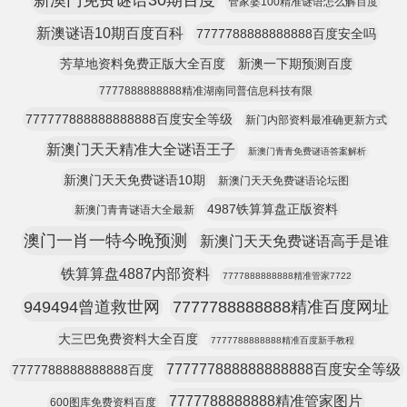
新澳门免费谜语30期百度
管家婆100精准谜语怎么解百度
新澳谜语10期百度百科
7777788888888888百度安全吗
芳草地资料免费正版大全百度
新澳一下期预测百度
7777888888888精准湖南同普信息科技有限
777777888888888888百度安全等级
新门内部资料最准确更新方式
新澳门天天精准大全谜语王子
新澳门青青免费谜语答案解析
新澳门天天免费谜语10期
新澳门天天免费谜语论坛图
4987铁算算盘正版资料
新澳门青青谜语大全最新
澳门一肖一特今晚预测
新澳门天天免费谜语高手是谁
铁算算盘4887内部资料
7777888888888精准管家7722
949494曾道救世网
7777788888888精准百度网址
大三巴免费资料大全百度
7777788888888精准百度新手教程
777777888888888888百度安全等级
7777788888888888百度
7777788888888精准管家图片
600图库免费资料百度