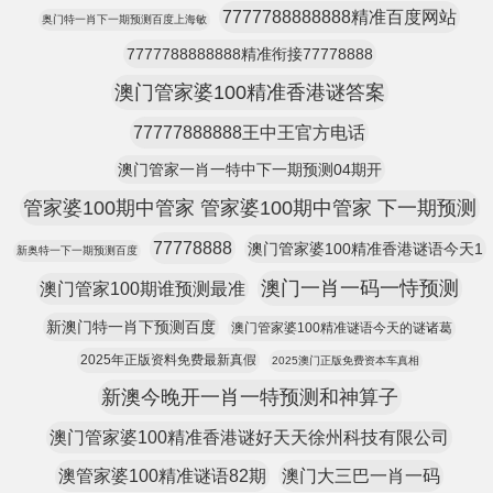
7777788888888精准百度网站
奥门特一肖下一期预测百度上海敏
7777788888888精准衔接77778888
澳门管家婆100精准香港谜答案
77777888888王中王官方电话
澳门管家一肖一特中下一期预测04期开
管家婆100期中管家 管家婆100期中管家 下一期预测
77778888
澳门管家婆100精准香港谜语今天1
新奥特一下一期预测百度
澳门一肖一码一恃预测
澳门管家100期谁预测最准
新澳门特一肖下预测百度
澳门管家婆100精准谜语今天的谜诸葛
2025年正版资料免费最新真假
2025澳门正版免费资本车真相
新澳今晚开一肖一特预测和神算子
澳门管家婆100精准香港谜好天天徐州科技有限公司
澳管家婆100精准谜语82期
澳门大三巴一肖一码