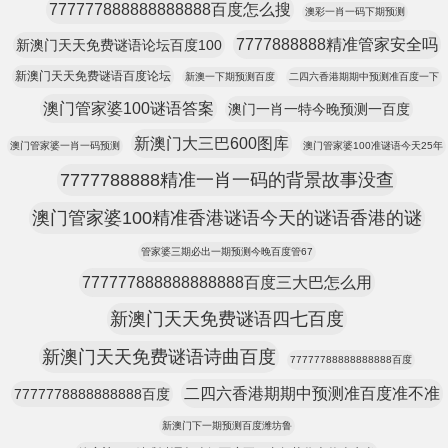
777777888888888888百度怎么搜
澳彩一肖一码下期预测
7777888888精准管家安全吗
新澳门天天免费谜语论坛百度100
新澳门天天免费谜语百度论坛
新澳一下期预测百度
二四六香港期期中预测准百度一下
澳门管家婆100谜语答案
澳门一肖一特今晚预测一百度
新澳门大三巴600图库
澳门管家婆一肖一码预测
澳门管家婆100准谜语今天25年
7777788888精准一肖一码的背景故事没查
澳门管家婆100精准香港谜语今天的谜语香港的谜
管家婆三期必出一期预测今晚百度管67
777777888888888888百度三大巴怎么用
新澳门天天免费谜语四七百度
新澳门天天免费谜语诗曲百度
77777788888888888百度
二四六香港期期中预测准百度准不准
7777778888888888百度
新澳门下一期预测百度潍坊鲁