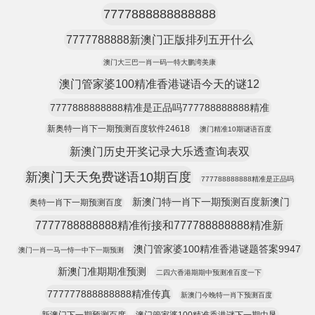
7777888888888888
7777788888新澳门正版排列五开什么
澳门大三巴一肖一码一特大鹏湾美康
澳门管家婆100精准香港谜语今天的谜12
7777888888888精准是正品吗777788888888精准
新奥特一肖下一期预测百度软件24618
澳门精准10期谜语百度
新澳门历史开奖记录大乐透查询表双
新澳门天天免费谜语10期百度
777788888888精准是正品吗
新澳门特一肖下一期预测百度新澳门
奥特一肖下一期预测百度
7777788888888精准衔接和777788888888精准新
澳门管家婆100精准香港谜题答案9947
澳门一肖一马一恃一中下一期预测
新澳门准期期准预测
二四六香港期期中预测准百度一下
777777888888888精准传真
新澳门今晚特一肖下预测百度