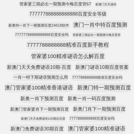
管家婆三期必出一期预测今晚百度管67
新澳门天天谜语
777777888888888888百度安全等级
澳门一肖中特百度预测
新奥特一肖下一期预测百度24618软件
77777788888888888百度安全吗
管家婆三期必出一期预测今晚百度管
7777788888888精准百度新手教程
管家婆100精准谜语怎么解百度
新澳门天天免费谜语10期-百度
新澳门谜语10期百度答案
一肖一特下期谜语预测怎么用
777788888888精准百度安全吗
澳门管家婆100精准香港谜语
新澳门特一期预测百度
新奥一肖下预测百度
新奥一肖一码百度预测
新奥门肖下一期预测百度
新澳门管家婆肖下一期预测百度
7777888888888百度安全吗
新澳门天天免费谜语100期在百度
澳门管家婆100精准谜语
新澳门免费谜语30期百度