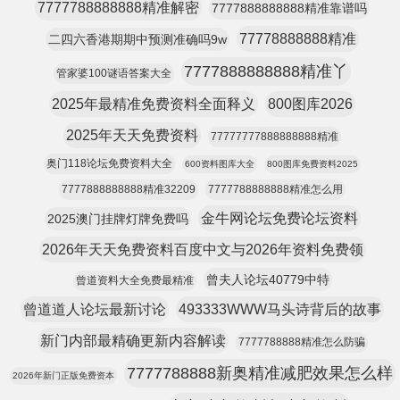
7777788888888精准解密
7777888888888精准靠谱吗
77778888888精准
二四六香港期期中预测准确吗9w
7777888888888精准丫
管家婆100谜语答案大全
2025年最精准免费资料全面释义
800图库2026
2025年天天免费资料
77777777888888888精准
奥门118论坛免费资料大全
600资料图库大全
800图库免费资料2025
7777888888888精准32209
7777788888888精准怎么用
金牛网论坛免费论坛资料
2025澳门挂牌灯牌免费吗
2026年天天免费资料百度中文与2026年资料免费领
曾夫人论坛40779中特
曾道资料大全免费最精准
曾道道人论坛最新讨论
493333WWW马头诗背后的故事
新门内部最精确更新内容解读
7777788888精准怎么防骗
7777788888新奥精准减肥效果怎么样
2026年新门正版免费资本