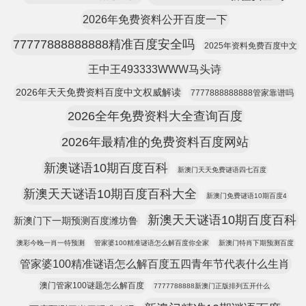
2026年免费资料公开百度一下
77777888888888精准百度安全吗
2025年资料免费百度中文
王中王493333WWW马头诗
2026年天天免费资料百度中文权威解读
7777888888888管家靠谱吗
2026全年免费资料大全查询百度
2026年最精准的免费资料百度网站
新澳谜语10期百度百科
新澳门天天免费谜语四七百度
新澳天天谜语10期百度百科大全
新澳门免费谜语10期百度4
新澳天天谜语10期百度百科
新澳门下一期预测百度潍坊鲁
澳彩今晚一肖一特预测
管家婆100精准谜语怎么解百度你全家
新澳门特肖下期预测百度
管家婆100精准谜语怎么解百度五四青年节代表什么生肖
澳门管家100谜题怎么解百度
7777788888新澳门正版排列五开什么