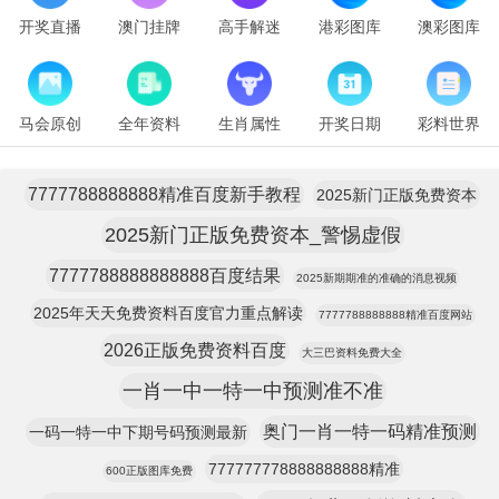
开奖直播
澳门挂牌
高手解迷
港彩图库
澳彩图库
马会原创
全年资料
生肖属性
开奖日期
彩料世界
7777788888888精准百度新手教程
2025新门正版免费资本
2025新门正版免费资本_警惕虚假
7777788888888888百度结果
2025新期期准的准确的消息视频
2025年天天免费资料百度官力重点解读
7777788888888精准百度网站
2026正版免费资料百度
大三巴资料免费大全
一肖一中一特一中预测准不准
奥门一肖一特一码精准预测
一码一特一中下期号码预测最新
777777778888888888精准
600正版图库免费