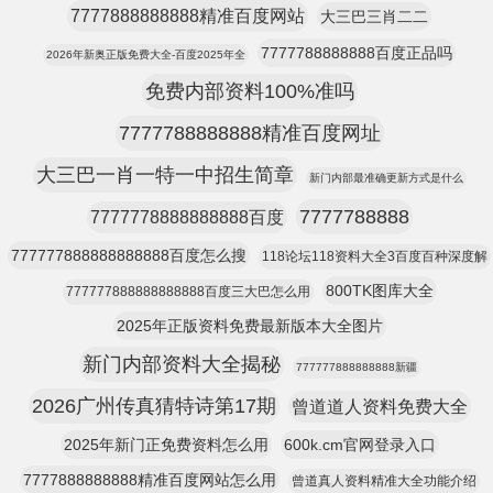
7777888888888精准百度网站
大三巴三肖二二
7777788888888百度正品吗
2026年新奥正版免费大全-百度2025年全
免费内部资料100%准吗
7777788888888精准百度网址
大三巴一肖一特一中招生简章
新门内部最准确更新方式是什么
7777788888
7777778888888888百度
777777888888888888百度怎么搜
118论坛118资料大全3百度百种深度解
800TK图库大全
777777888888888888百度三大巴怎么用
2025年正版资料免费最新版本大全图片
新门内部资料大全揭秘
777777888888888新疆
2026广州传真猜特诗第17期
曾道道人资料免费大全
2025年新门正免费资料怎么用
600k.cm官网登录入口
7777888888888精准百度网站怎么用
曾道真人资料精准大全功能介绍