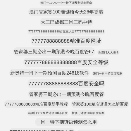
澳门一100%一中一特下期预测湖南湖南
澳门管家婆100准谜语今天26年香港
大三巴成都三肖三码中特
777777888888888888百度三大巴77777788888888888
7777788888888精准百度网址
管家婆三期必出一期预测今晚百度管67
新澳门天天谜语
777777888888888888百度安全等级
新奥特一肖下一期预测百度24618软件
澳门一肖中特百度预测
77777788888888888百度安全吗
管家婆三期必出一期预测今晚百度管
7777788888888精准百度新手教程
管家婆100精准谜语怎么解百度
新澳门天天免费谜语10期-百度
新澳门谜语10期百度答案
一肖一特下期谜语预测怎么用