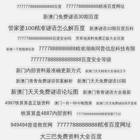
7777788888888精准百度网址
77777788888888888百度
新澳门免费谜语30期百度
管家婆100精准谜语怎么解百度
新澳谜语10期百度百科
7777788888888888百度安全吗
芳草地资料免费正版大全百度
7777888888888精准湖南同普信息科技有限
新澳一下期预测百度
777777888888888888百度安全等级
新门内部资料最准确更新方式
新澳门天天精准大全谜语王子
新澳门青青免费谜语答案解析
新澳门天天免费谜语10期
新澳门天天免费谜语论坛图
新澳门青青谜语大全最新
4987铁算算盘正版资料
澳门一肖一特今晚预测
新澳门天天免费谜语高手是谁
铁算算盘4887内部资料
7777888888888精准管家7722
7777788888888精准百度网址
949494曾道救世网
大三巴免费资料大全百度