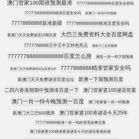
澳门管家100期谁预测最准
7777788888888888百度安全密码
77777888888888精准百度安全吗
新澳门一肖马中特预测
77778888888新准新疆
7777888888888精准百度安全吗
大巴三免费资料大全百度网盘
新澳门天天免费谜语10期百度
7777788888王中王中王特色亮点
澳彩十二生肖预测
777777888888888888百度怎么搜
澳彩一肖一码下期预测
7777888888精准管家安全吗
新澳门天天免费谜语论坛百度100
新澳一下期预测百度
新澳门天天免费谜语百度论坛
二四六香港期期中预测准百度一下
澳门管家婆100谜语答案
澳门一肖一特今晚预测一百度
澳门管家婆一肖一码预测
澳门管家婆100准谜语今天25年
新澳门大三巴600图库
7777788888精准一肖一码的背景故事没查
澳门管家婆100精准香港谜语今天的谜语香港的谜