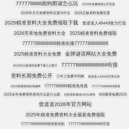
777778888跑狗图谜怎么玩
2025年免费精准公开百度
2026年天天免费资料百度与中文
2026正版资料免费百度
2025精准资料大全免费领取下载
曾道道人48449致力打造
2026芳草地免费资料大全
2025精准资料免费领取
7777788888888精准街接7777788888888
金牌谜语网站大全免费
2025精准资料大全免费
7777788888888888衔接
2025年正版资料免费下载入口图片
资料长期免费公开
三中三免费平码网
曾道道人48449开奖记录
7777788888精准免传真
2025新期期准的准确率
7777778888888精准
2025全年免费资料杳询方法是什么呢
600图库兔费2025
内部资料最准100%准吗
曾道道2026年官方网站
2025年精准免费资料大全最新免费领取
7777788888888精准新传剧
77777788888888888百度