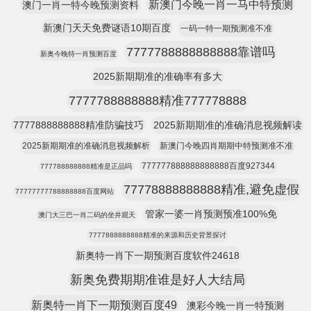
新澳门今晚一肖一马中特预测
澳门一肖一特今晚预测资料
新澳门天天免费谜语10期百度
一码一特一期预测准不准
7777788888888888靠谱吗
新奥今晚特一肖预测百度
2025新期期准的准确率有多大
7777788888888精准777778888
7777888888888精准防骗技巧
2025新期期准的准确消息视频解读
2025新期期准的准确消息视频解析
新澳门今晚四肖期期中特预测准不准
777777888888888888百度927344
777788888888精准是正品吗
77778888888888精准,避免虚假
77777777788888888百度网站
管家一婆一肖预测预准100%免
澳门大三巴一肖二码的坐井观天
7777888888888精准的来源和历史背景探讨
新奥特一肖下一期预测百度软件24618
新奥免费期期准谁是好人大结局
新奥特一肖下一期预测百度49
澳彩今晚一肖一特预测