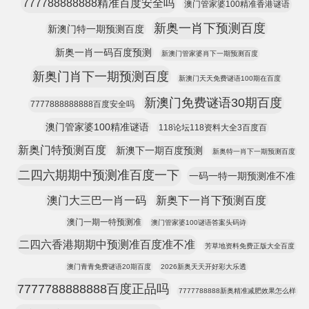
777788888888精准百度安全吗
澳门管家婆100精准香港谜语
新奥一肖下预测百度
新澳门特一期预测百度
新奥一肖一码百度预测
新澳门管家婆肖下一期预测百度
新奥门肖下一期预测百度
新澳门天天免费谜语100期在百度
新澳门免费谜语30期百度
7777888888888百度安全吗
澳门管家婆100精准谜语
118论坛118资料大全3百度百
新奥门特预测百度
新澳下一期百度预测
新奥特一肖下一期预测百度
二四六期期中预测准百度一下
一码一特一期预测准不准
澳门大三巴一肖一码
新奥下一肖下预测百度
澳门一期一特预测准
澳门管家婆100谜语答案头码诗
二四六香港期期中预测准百度准不准
芳草地资料免费正版大全百度
澳门青青免费谜语20期百度
2026新奥天天开好彩大乐透
7777788888888百度正品吗
7777788888新奥精准减肥效果怎么样