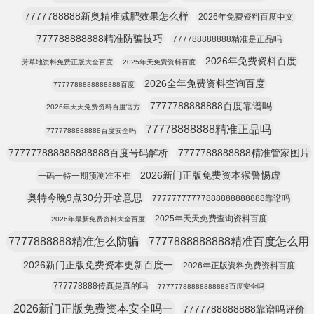
7777788888新奥精准减肥效果怎么样
2026年免费资料百度中文
777788888888精准防骗技巧
777788888888精准是正品吗
2026年免费资料百度
芳草地资料免费正版大全百度
2025年天免费资料百度
2026全年免费资料查询百度
7777788888888888百度
7777788888888百度靠谱吗
2026年天天免费资料百度官方
77778888888精准正品吗
7777788888888百度安全吗
777777888888888888百度号码解析
7777788888888精准管家图片
2026新门正版免费资本猴警惕虚
一码一特一期预测准不准
奥特今晚9点30分开啥意思
77777777777888888888888靠谱吗
2025年天天免费查询资料百度
2026年最新免费资料大全百度
7777888888精准怎么防骗
7777888888888精准百度怎么用
2026新门正版免费资本更新百度一
2026年正版资料免费资料百度
777778888传真是真的吗
77777788888888888百度安全吗
2026新门正版免费资本安全吗一
7777788888888靠谱吗评价