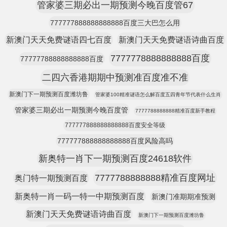
管家婆三期必出一期预测今晚百度管67
777777888888888888百度三大巴怎么用
新澳门天天免费谜语四七百度
新澳门天天免费谜语诗曲百度
7777778888888888百度
77777788888888888百度
二四六香港期期中预测准百度准不准
新澳门下一期预测百度潍坊鲁
管家婆100精准谜语怎么解百度五四青年节代表什么生肖
管家婆三期必出一期预测今晚百度管
7777788888888精准百度新手教程
777777888888888888百度安全等级
777777888888888888百度风险高吗
新奥特一肖下一期预测百度24618软件
7777788888888精准百度网址
奥门特一期预测百度
新奥特一肖一码一特一中期预测百度
新澳门准期期准预测
新澳门天天免费谜语诗曲百度
新澳门下一期预测百度潍坊鲁