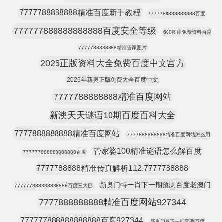
7777788888888精准百度新手教程
7777788888888888百度
777777888888888888百度安全等级
600图库免费资料百度
7777788888888精准管家图片
2026正版资料大全免费百度中文宫方
2025年新奥正版免费大全百度中文
7777788888888精准百度网站
新澳天天谜语10期百度百科大全
7777888888888精准百度网站
7777888888888精准百度网站怎么用
管家婆100精准谜语怎么解百度
777777888888888888百度
7777788888精准传真解析112.7777788888
新奥门特一肖下一期预测百度老澳门
777777888888888888百度三大巴
7777888888888精准百度网站927344
777777888888888888百度927344
新奥门肖下一期预测百度