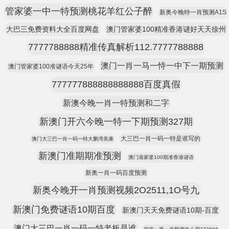
管家婆一中一特预测桃花羊红公子醉
新奥今晚特一肖预测A1S
大巴三免费资料大全百度网盘
澳门管家婆100精准香港谜好天天徐州
7777788888精准传真解析112.7777788888
澳门一肖一马一恃一中下一期预测
澳门管家婆100准谜语今天25年
777777888888888888百度真假
新澳今晚一肖一特预测和二字
新澳门开六今晚一特一下期预测327期
大三巴一肖一码一特是谁写的
澳门大三巴一肖一码一特大鹏湾美康
新澳门准期期准预测
澳门港家婆100期准香港谜语
新奥一肖一码百度预测
新奥今晚开一肖预测视频2O2511,1O号九
新澳门免费谜语10期百度
新澳门天天免费谜语10期-百度
澳门大三巴一肖一码一特老板是谁