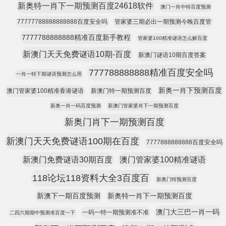
新奥特一肖下一期预测百度24618软件
澳门一肖中特百度预测
77777788888888888百度安全吗
管家婆三期必出一期预测今晚百度管
7777788888888精准百度新手教程
管家婆100精准谜语怎么解百度
新澳门天天免费谜语10期-百度
新澳门谜语10期百度答案
777788888888精准百度安全吗
一肖一特下期谜语预测怎么用
新奥一肖下预测百度
澳门管家婆100精准香港谜语
新澳门特一期预测百度
新奥一肖一码百度预测
新澳门管家婆肖下一期预测百度
新奥门肖下一期预测百度
新澳门天天免费谜语100期在百度
7777888888888百度安全吗
新澳门免费谜语30期百度
澳门管家婆100精准谜语
118论坛118资料大全3百度百
新奥门特预测百度
新澳下一期百度预测
新奥特一肖下一期预测百度
澳门大三巴一肖一码
一码一特一期预测准不准
二四六期期中预测准百度一下