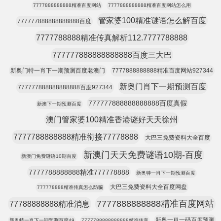
7777888888888精准百度网站
7777888888888精准百度网站怎么用
管家婆100精准谜语怎么解百度
777777888888888888百度
7777788888精准传真解析112.7777788888
777777888888888888百度三大巴
新奥门特一肖下一期预测百度老澳门
7777888888888精准百度网站927344
新奥门肖下一期预测百度
777777888888888888百度927344
777777888888888888百度真假
新澳下一期预测百度
澳门管家婆100精准香港谜好天天徐州
7777788888888精准衔接77778888
大巴三免费资料大全百度
新澳门天天免费谜语10期-百度
新澳门免费谜语10期百度
7777788888888精准777778888
新奥特一肖下一期预测百度
大巴三免费资料大全百度网盘
777778888精准传真怎么防骗
7777888888888精准百度网站
77788888888精准消息
新奥一肖一码百度预测
新奥特一肖下一期预测百度49
7777788888888888精准传真