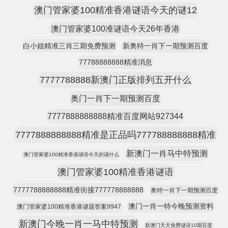
澳门管家婆100精准香港谜语今天的谜12
澳门管家婆100准谜语今天26年香港
白小姐精准三肖三期免费预测
新奥特一肖下一期预测百度
77788888888精准消息
7777788888新澳门正版排列五开什么
奥门一肖下一期预测百度
7777888888888精准百度网站927344
7777888888888精准是正品吗777788888888精准
新澳门一肖马中特预测
澳门管家婆100精准香港谜语今天的谜什么
澳门管家婆100精准香港谜语
7777788888888精准街接777778888888
奥特一肖下一期预测百度
澳门一肖一特今晚预测资料
澳门管家婆100精准香港谜题答案9947
新澳门今晚一肖一马中特预测
新澳门天天免费谜语10期百度