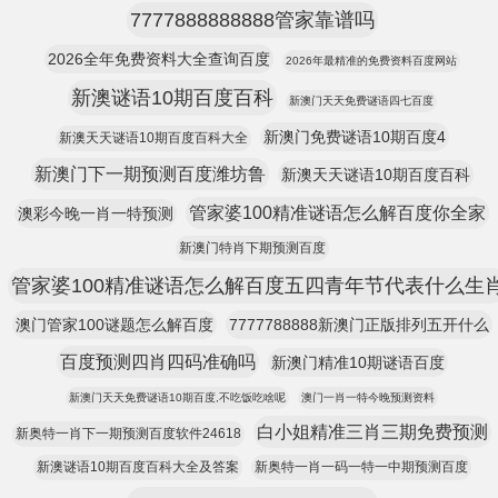
7777888888888管家靠谱吗
2026全年免费资料大全查询百度
2026年最精准的免费资料百度网站
新澳谜语10期百度百科
新澳门天天免费谜语四七百度
新澳门免费谜语10期百度4
新澳天天谜语10期百度百科大全
新澳门下一期预测百度潍坊鲁
新澳天天谜语10期百度百科
管家婆100精准谜语怎么解百度你全家
澳彩今晚一肖一特预测
新澳门特肖下期预测百度
管家婆100精准谜语怎么解百度五四青年节代表什么生
澳门管家100谜题怎么解百度
7777788888新澳门正版排列五开什么
百度预测四肖四码准确吗
新澳门精准10期谜语百度
新澳门天天免费谜语10期百度,不吃饭吃啥呢
澳门一肖一特今晚预测资料
白小姐精准三肖三期免费预测
新奥特一肖下一期预测百度软件24618
新澳谜语10期百度百科大全及答案
新奥特一肖一码一特一中期预测百度