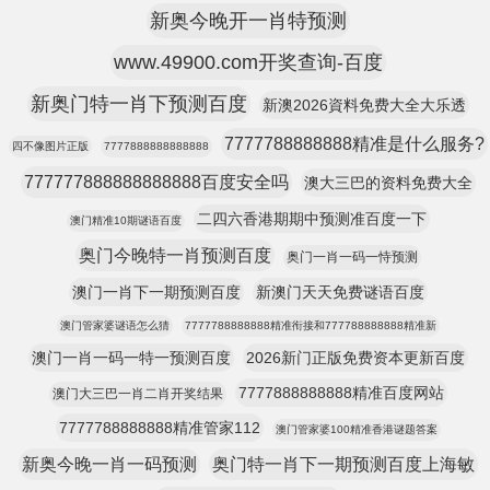
新奥今晚开一肖特预测
www.49900.com开奖查询-百度
新奥门特一肖下预测百度
新澳2026資料免费大全大乐透
7777788888888精准是什么服务?
四不像图片正版
7777888888888888
777777888888888888百度安全吗
澳大三巴的资料免费大全
二四六香港期期中预测准百度一下
澳门精准10期谜语百度
奥门今晚特一肖预测百度
奥门一肖一码一恃预测
澳门一肖下一期预测百度
新澳门天天免费谜语百度
澳门管家婆谜语怎么猜
7777788888888精准衔接和777788888888精准新
澳门一肖一码一特一预测百度
2026新门正版免费资本更新百度
7777888888888精准百度网站
澳门大三巴一肖二肖开奖结果
7777788888888精准管家112
澳门管家婆100精准香港谜题答案
新奥今晚一肖一码预测
奥门特一肖下一期预测百度上海敏