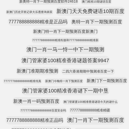
新奥特一肖下一期预测百度软件24618
澳门精准10期谜语百度
新澳门天天免费谜语10期百度
新澳门历史开奖记录大乐透查询表双
777788888888精准是正品吗
奥特一肖下一期预测百度
新澳门特一肖下一期预测百度新澳门
7777788888888精准衔接和777788888888精准新
澳门一肖一马一恃一中下一期预测
澳门管家婆100精准香港谜题答案9947
新澳门准期期准预测
二四六香港期期中预测准百度一下
新澳门下一期预测百度
777777888888888精准传真
新澳门今晚特一肖下预测百度
澳门管家婆100精准香港谜下一期中垦
新澳一肖一码预测百度
澳门管家婆100精准香港谜语今天的谜什么
7777788888888精准精疆
777777888888888888百度安全吗
澳门一肖下一期预测百度
7777788888888精准正品吗